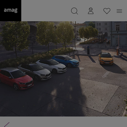
--
a été sauvée.