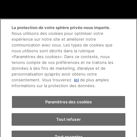
© 2026 AMAG Automobiles et Moteurs SA
La protection de votre sphère privée nous importe.
Nous utilisons des cookies pour optimiser votre
expérience sur notre site et améliorer notre
communication avec vous. Les types de cookies que
Protection des données
Mentions légales
nous utilisons sont décrits dans la rubrique
«Paramètres des cookies». Dans ce contexte, nous
Conseil en ligne mentions légales
Prendre rendez-vous
tenons compte de vos préférences et ne traitons les
données à des fins de marketing, d’analyse et de
personnalisation qu’après avoir obtenu votre
Directive cookies
Impressum
consentement. Vous trouverez
ici
de plus amples
Essai sur route
informations sur la protection des données.
Conditions générales
Emplois
CFTS
CGDV
Trouver une voiture
Paramètres des cookies
Tout refuser
Tout accepter