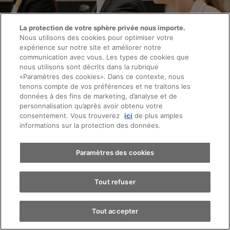
La protection de votre sphère privée nous importe.
Nous utilisons des cookies pour optimiser votre
expérience sur notre site et améliorer notre
communication avec vous. Les types de cookies que
nous utilisons sont décrits dans la rubrique
«Paramètres des cookies». Dans ce contexte, nous
Prendre rendez-vous
tenons compte de vos préférences et ne traitons les
données à des fins de marketing, d’analyse et de
personnalisation qu’après avoir obtenu votre
consentement. Vous trouverez
ici
de plus amples
Vos interlocuteurs VW à Bulle
Essai sur route
informations sur la protection des données.
Volkswagen
Trouver une voiture
Paramètres des cookies
Vente de voiture
Tout refuser
Contactez-nous
Tout accepter