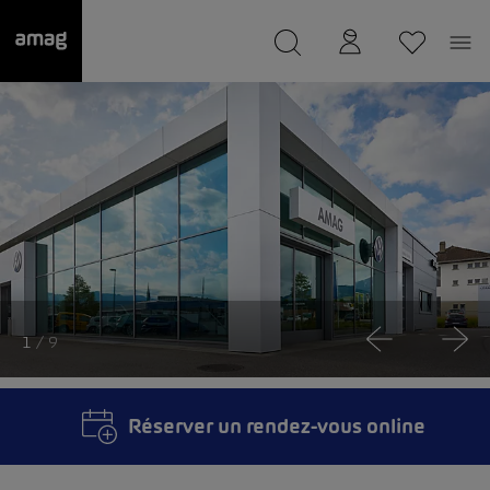
--
a été sauvée.
1
/ 9
Réserver un rendez-vous online