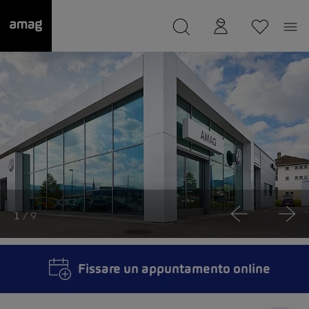
--
Il suo garage è stato salvato
1
/ 9
Fissare un appuntamento online