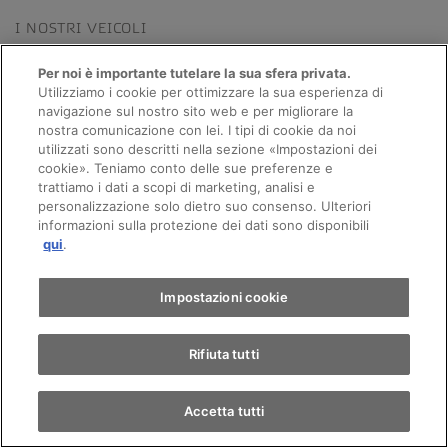
I NOSTRI VEICOLI
Tutti i veicoli di AMAG
Per noi è importante tutelare la sua sfera privata.
Utilizziamo i cookie per ottimizzare la sua esperienza di
navigazione sul nostro sito web e per migliorare la
nostra comunicazione con lei. I tipi di cookie da noi
utilizzati sono descritti nella sezione «Impostazioni dei
Appuntamento
cookie». Teniamo conto delle sue preferenze e
trattiamo i dati a scopi di marketing, analisi e
personalizzazione solo dietro suo consenso. Ulteriori
informazioni sulla protezione dei dati sono disponibili
Giro di prova
qui
.
Trova un'auto
Impostazioni cookie
Mostra offerte
Mostra offerte
Rifiuta tutti
Accetta tutti