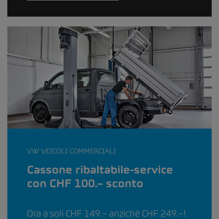
VW VEICOLI COMMERCIALI
Cassone ribaltabile-service
con CHF 100.– sconto
Ora a soli CHF 149.– anziché CHF 249.–!