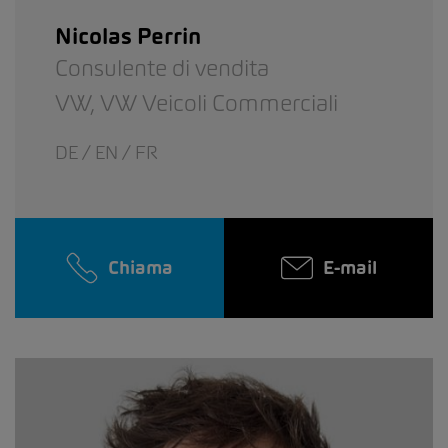
Nicolas Perrin
Consulente di vendita
VW,
VW Veicoli Commerciali
DE / EN / FR
Chiama
E-mail