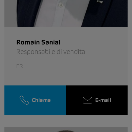
Romain Sanial
Responsabile di vendita
FR
Chiama
E-mail