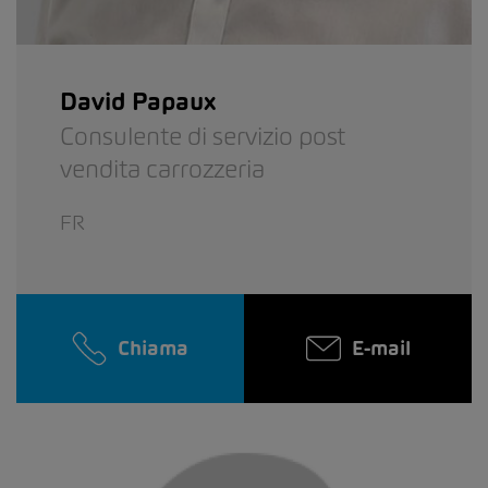
David Papaux
Consulente di servizio post
vendita carrozzeria
FR
Chiama
E-mail