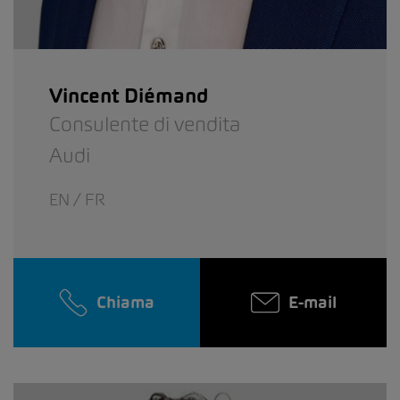
Vincent Diémand
Consulente di vendita
Audi
EN / FR
Chiama
E-mail