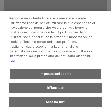
Per noi è importante tutelare la sua sfera privata.
Utilizziamo i cookie per ottimizzare la sua esperienza di
navigazione sul nostro sito web e per migliorare la
Filipe Jorge Dos Santos
nostra comunicazione con lei. I tipi di cookie da noi
Fernandes
utilizzati sono descritti nella sezione «Impostazioni dei
cookie». Teniamo conto delle sue preferenze e
Responsable Carrosserie &
trattiamo i dati a scopi di marketing, analisi e
Peinture
personalizzazione solo dietro suo consenso. Ulteriori
informazioni sulla protezione dei dati sono disponibili
qui
.
FR
Impostazioni cookie
Rifiuta tutti
Chiama
E-mail
Accetta tutti