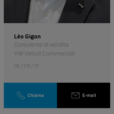
Léo Gigon
Consulente di vendita
VW Veicoli Commerciali
DE / FR / IT
Chiama
E-mail