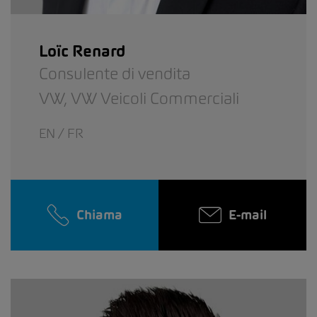
Loïc Renard
Consulente di vendita
VW,
VW Veicoli Commerciali
EN / FR
Chiama
E-mail