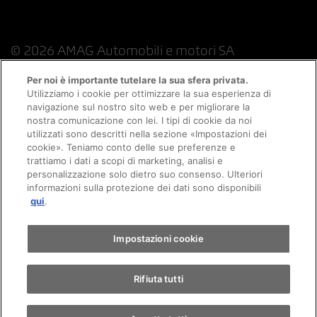
© 2026 AMAG Automobili e motori SA
Per noi è importante tutelare la sua sfera privata.
Utilizziamo i cookie per ottimizzare la sua esperienza di
navigazione sul nostro sito web e per migliorare la
Protezione dei dati
Indicazioni giuridiche
nostra comunicazione con lei. I tipi di cookie da noi
utilizzati sono descritti nella sezione «Impostazioni dei
Consulenza online informazioni legali
Appuntamento
cookie». Teniamo conto delle sue preferenze e
trattiamo i dati a scopi di marketing, analisi e
personalizzazione solo dietro suo consenso. Ulteriori
Politica sui cookie
Colophon
informazioni sulla protezione dei dati sono disponibili
Giro di prova
qui
.
Condizioni generali
Lavoro
CFSL
CGC
Trova un'auto
Impostazioni cookie
Rifiuta tutti