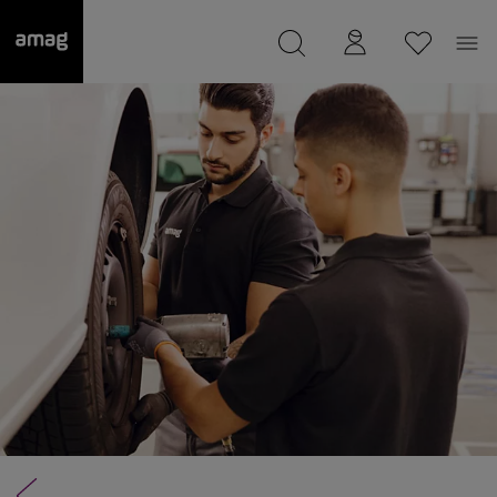
--
Il suo garage è stato salvato