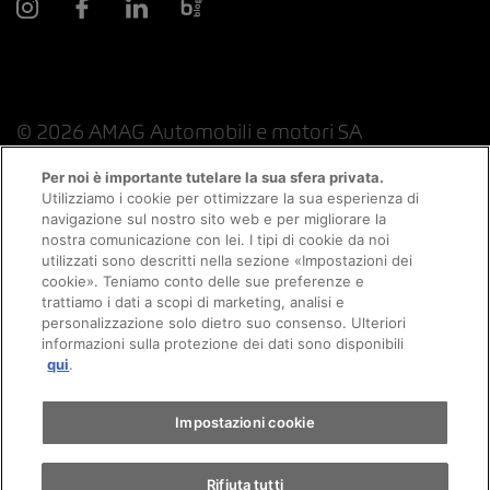
© 2026 AMAG Automobili e motori SA
Per noi è importante tutelare la sua sfera privata.
Utilizziamo i cookie per ottimizzare la sua esperienza di
navigazione sul nostro sito web e per migliorare la
Protezione dei dati
Indicazioni giuridiche
nostra comunicazione con lei. I tipi di cookie da noi
utilizzati sono descritti nella sezione «Impostazioni dei
Consulenza online informazioni legali
cookie». Teniamo conto delle sue preferenze e
trattiamo i dati a scopi di marketing, analisi e
personalizzazione solo dietro suo consenso. Ulteriori
Politica sui cookie
Colophon
informazioni sulla protezione dei dati sono disponibili
qui
.
Condizioni generali
Lavoro
CFSL
CGC
Impostazioni cookie
Rifiuta tutti