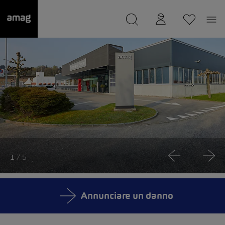
--
Il suo garage è stato salvato
1
/ 5
Annunciare un danno