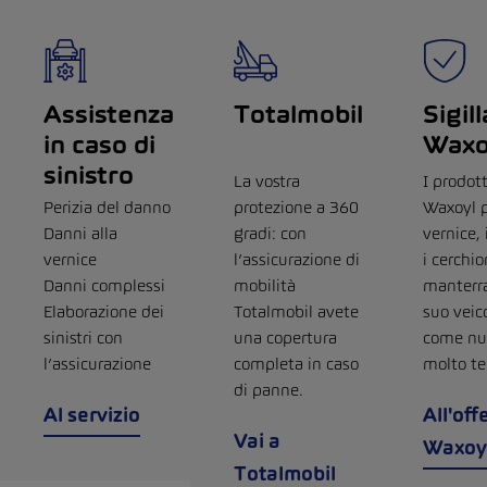
Assistenza
Totalmobil
Sigil
in caso di
Waxo
sinistro
La vostra
I prodott
Perizia del danno
protezione a 360
Waxoyl p
Danni alla
gradi: con
vernice, 
vernice
l’assicurazione di
i cerchio
Danni complessi
mobilità
manterra
Elaborazione dei
Totalmobil avete
suo veic
sinistri con
una copertura
come nu
l’assicurazione
completa in caso
molto t
di panne.
Al servizio
All'off
Vai a
Waxoy
Totalmobil