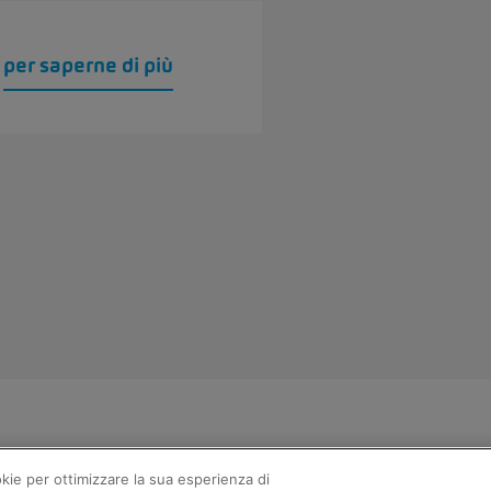
a
per saperne di più
 SA
okie per ottimizzare la sua esperienza di
iuridiche
Consulenza online informazioni legali
Politica sui co