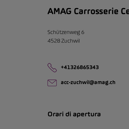
AMAG Carrosserie C
Schützenweg 6
4528
Zuchwil
+41326865343
acc-zuchwil@amag.ch
Orari di apertura