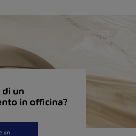
 di un
to in officina?
e un