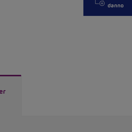
danno
er