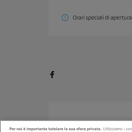
Orari speciali di apertur
© 2026 AMAG Automobili e motori
Per noi è importante tutelare la sua sfera privata.
Utilizziamo i co
Protezione dei dati
Indicazioni g