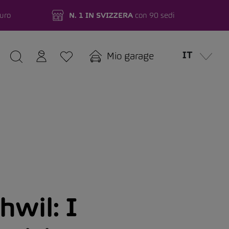
turo
N. 1 IN SVIZZERA
con 90 sedi
IT
Mio garage
wil: I