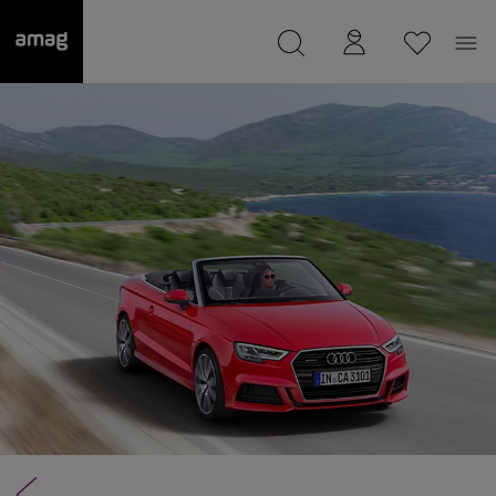
--
Il suo garage è stato salvato