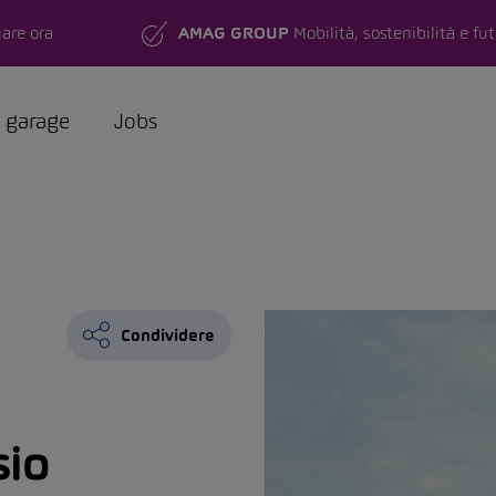
are ora
AMAG GROUP
Mobilità, sostenibilità e fu
a garage
Jobs
Condividere
io