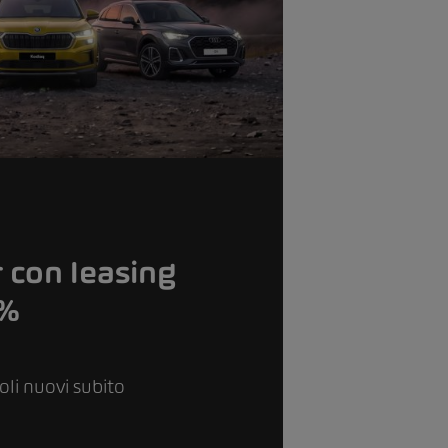
 con leasing
9%
coli nuovi subito