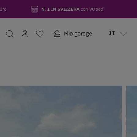
turo
N. 1 IN SVIZZERA
con 90 sedi
IT
Mio garage