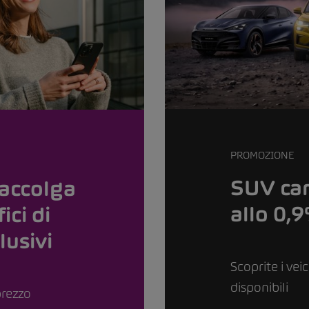
PROMOZIONE
SUV car
accolga
allo 0,
ici di
lusivi
Scoprite i vei
disponibili
prezzo