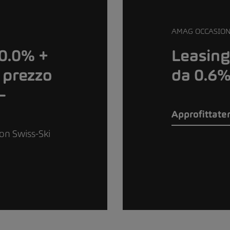
AMAG OCCASION
 0.0% +
Leasing
 prezzo
da 0.6
–
Approfittate
ion Swiss-Ski