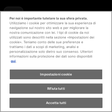
AMAG App
Per noi è importante tutelare la sua sfera privata.
Get connected with AMAG
Utilizziamo i cookie per ottimizzare la sua esperienza di
navigazione sul nostro sito web e per migliorare la
nostra comunicazione con lei. I tipi di cookie da noi
utilizzati sono descritti nella sezione «Impostazioni dei
Appuntamento
cookie». Teniamo conto delle sue preferenze e
trattiamo i dati a scopi di marketing, analisi e
personalizzazione solo dietro suo consenso. Ulteriori
informazioni sulla protezione dei dati sono disponibili
Giro di prova
qui
.
Trova un'auto
Impostazioni cookie
Rifiuta tutti
© 2026 AMAG Automobili e motori SA
Accetta tutti