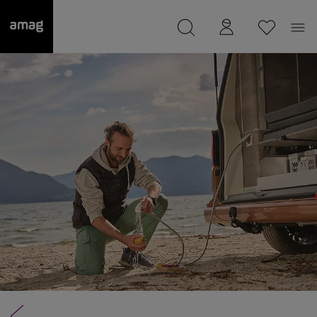
--
Il suo garage è stato salvato