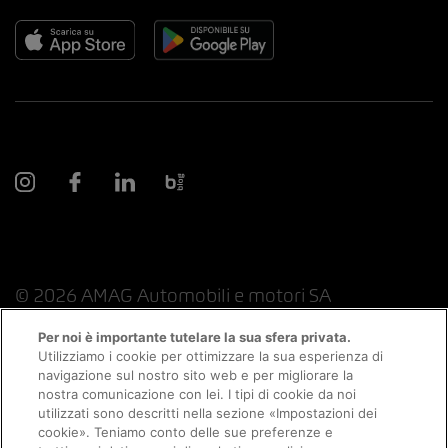
© 2026 AMAG Automobili e motori SA
Per noi è importante tutelare la sua sfera privata.
Utilizziamo i cookie per ottimizzare la sua esperienza di
navigazione sul nostro sito web e per migliorare la
Protezione dei dati
Indicazioni giuridiche
nostra comunicazione con lei. I tipi di cookie da noi
utilizzati sono descritti nella sezione «Impostazioni dei
Consulenza online informazioni legali
Appuntamento
cookie». Teniamo conto delle sue preferenze e