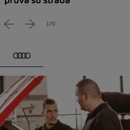
prova su strada
1
/
0