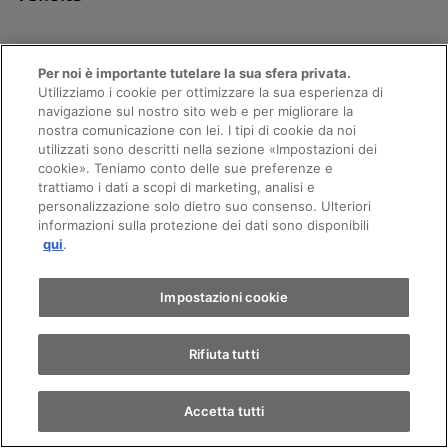
Lunedi
08:00 - 12:00
13:00 - 18:30
Per noi è importante tutelare la sua sfera privata.
Utilizziamo i cookie per ottimizzare la sua esperienza di
navigazione sul nostro sito web e per migliorare la
Martedi
08:00 - 12:00
nostra comunicazione con lei. I tipi di cookie da noi
13:00 - 18:30
utilizzati sono descritti nella sezione «Impostazioni dei
Appuntamento
cookie». Teniamo conto delle sue preferenze e
Mercoledi
08:00 - 12:00
trattiamo i dati a scopi di marketing, analisi e
13:00 - 18:30
personalizzazione solo dietro suo consenso. Ulteriori
informazioni sulla protezione dei dati sono disponibili
Giro di prova
Giovedi
08:00 - 12:00
qui
.
13:00 - 18:30
Trova un'auto
Impostazioni cookie
Venerdi
08:00 - 12:00
13:00 - 18:30
Rifiuta tutti
Sabato
09:00 - 17:00
Domenica
Chiuso
Accetta tutti