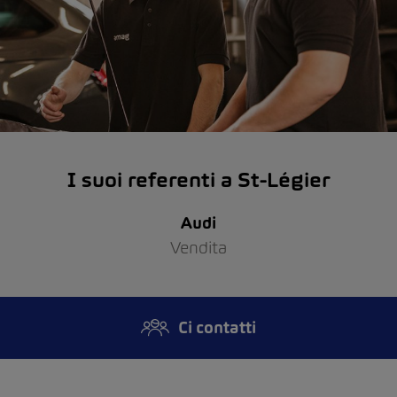
I suoi referenti a St-Légier
Audi
Vendita
Ci contatti