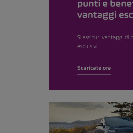
punti e benef
vantaggi esc
Si assicuri vantaggi di 
esclusivi.
Scaricate ora