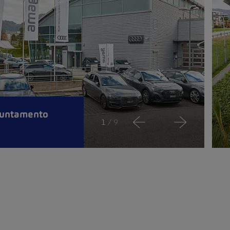
puntamento
1
/ 9