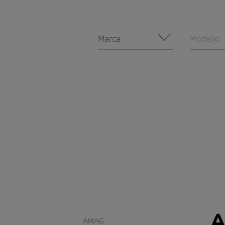
Marca
Modello
A
AMAG