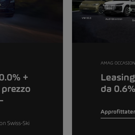
AMAG OCCASION
 0.0% +
Leasing
 prezzo
da 0.6
–
Approfittate
ion Swiss-Ski