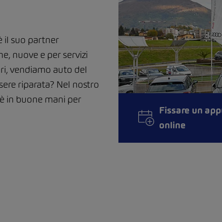
il suo partner
e, nuove e per servizi
nari, vendiamo auto del
sere riparata? Nel nostro
 è in buone mani per
Fissare un ap
online