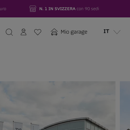
turo
N. 1 IN SVIZZERA
con 90 sedi
IT
Mio garage