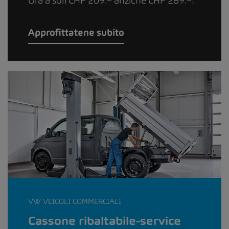
Ora a soli CHF 209.– anziché CHF 289.–!
Approfittatene subito
VW VEICOLI COMMERCIALI
Cassone ribaltabile-service