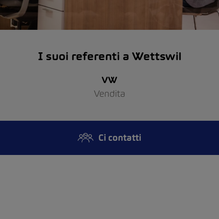
I suoi referenti a Wettswil
VW
Vendita
Ci contatti