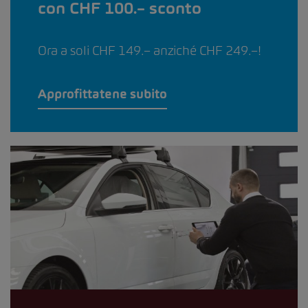
con CHF 100.– sconto
Ora a soli CHF 149.– anziché CHF 249.–!
Approfittatene subito