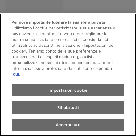
Tutte le marche
Per noi è importante tutelare la sua sfera privata.
Utilizziamo i cookie per ottimizzare la sua esperienza di
navigazione sul nostro sito web e per migliorare la
nostra comunicazione con lei. I tipi di cookie da noi
utilizzati sono descritti nella sezione «Impostazioni dei
Appuntamento
cookie». Teniamo conto delle sue preferenze e
trattiamo i dati a scopi di marketing, analisi e
personalizzazione solo dietro suo consenso. Ulteriori
informazioni sulla protezione dei dati sono disponibili
Giro di prova
qui
.
Di più AMAG Wettswil
Trova un'auto
Impostazioni cookie
continua con le nostre
Rifiuta tutti
offerte veicoli
Accetta tutti
continua con i nostri
servizi AMAG