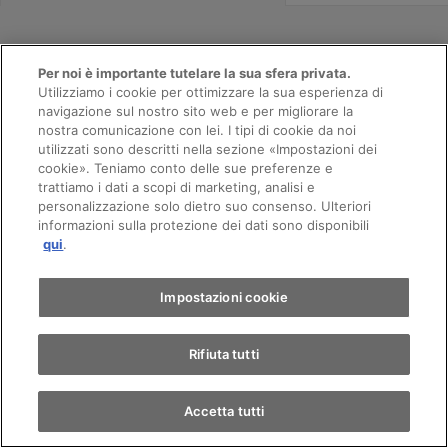
Per noi è importante tutelare la sua sfera privata.
AMAG Vevey
Utilizziamo i cookie per ottimizzare la sua esperienza di
navigazione sul nostro sito web e per migliorare la
nostra comunicazione con lei. I tipi di cookie da noi
VW
utilizzati sono descritti nella sezione «Impostazioni dei
Appuntamento
cookie». Teniamo conto delle sue preferenze e
trattiamo i dati a scopi di marketing, analisi e
Av. Général-Guisan 78
personalizzazione solo dietro suo consenso. Ulteriori
informazioni sulla protezione dei dati sono disponibili
Giro di prova
1800
Vevey
qui
.
Contatti il team
Trova un'auto
Impostazioni cookie
Rifiuta tutti
Chiama
Contatto
Accetta tutti