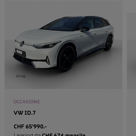
OCCASIONE
VW ID.7
CHF 65'990.-
Leasing da
CHF 674 mensile