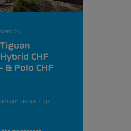
ROMOTION
 Tiguan
 Hybrid CHF
– & Polo CHF
ant qu’il ne soit trop