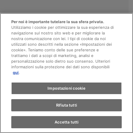
Per noi è importante tutelare la sua sfera privata.
Utilizziamo i cookie per ottimizzare la sua esperienza di
navigazione sul nostro sito web e per migliorare la
nostra comunicazione con lei. I tipi di cookie da noi
VENDITA
utilizzati sono descritti nella sezione «Impostazioni dei
Appuntamento
cookie». Teniamo conto delle sue preferenze e
trattiamo i dati a scopi di marketing, analisi e
personalizzazione solo dietro suo consenso. Ulteriori
informazioni sulla protezione dei dati sono disponibili
Giro di prova
qui
.
SERVIZIO
Trova un'auto
Impostazioni cookie
Rifiuta tutti
Accetta tutti