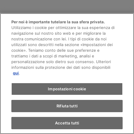
Per noi è importante tutelare la sua sfera privata.
I NOSTRI VEICOLI
Utilizziamo i cookie per ottimizzare la sua esperienza di
navigazione sul nostro sito web e per migliorare la
Tutti i veicoli di AMAG
nostra comunicazione con lei. I tipi di cookie da noi
utilizzati sono descritti nella sezione «Impostazioni dei
Appuntamento
cookie». Teniamo conto delle sue preferenze e
trattiamo i dati a scopi di marketing, analisi e
personalizzazione solo dietro suo consenso. Ulteriori
informazioni sulla protezione dei dati sono disponibili
Giro di prova
qui
.
Trova un'auto
Impostazioni cookie
Rifiuta tutti
Mostra offerte
Mostra offerte
Accetta tutti