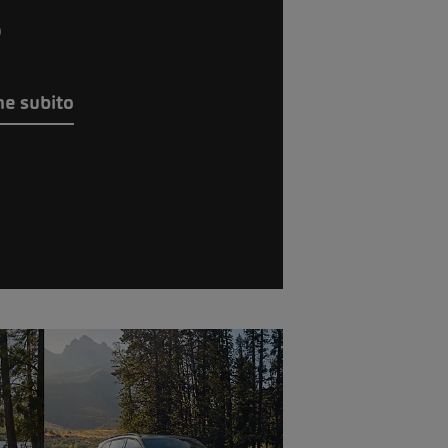
%
ne subito