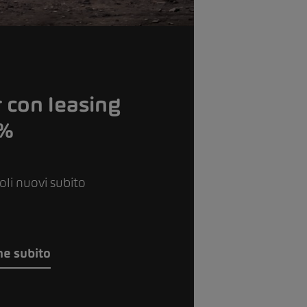
 con leasing
9%
coli nuovi subito
ne subito