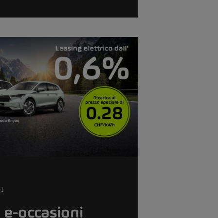
I
 e-occasioni