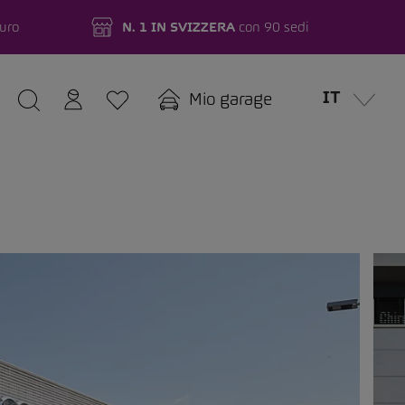
turo
N. 1 IN SVIZZERA
con 90 sedi
IT
Mio garage