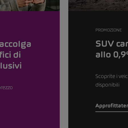
PROMOZIONE
SUV car
accolga
allo 0,
ici di
lusivi
Scoprite i vei
disponibili
prezzo
Approfittate