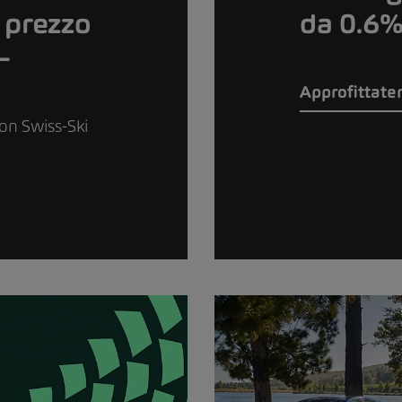
 prezzo
da 0.6
–
Approfittate
ion Swiss-Ski