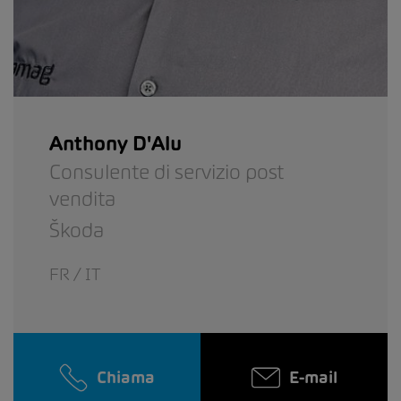
Anthony D'Alu
Consulente di servizio post
vendita
Škoda
FR / IT
Chiama
E-mail