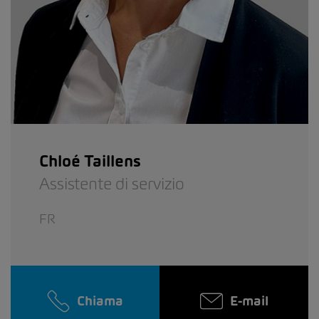
Chloé Taillens
Assistente di servizio
FR
Chiama
E-mail