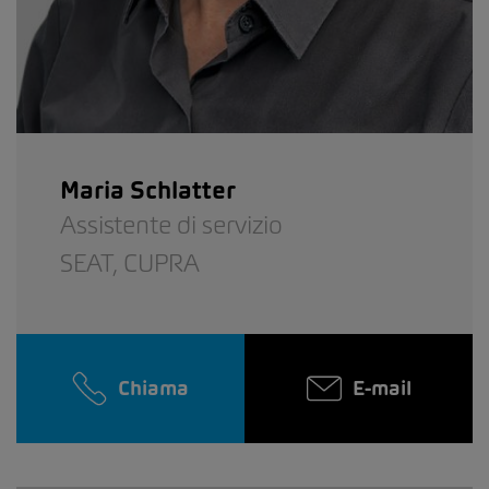
Maria Schlatter
Assistente di servizio
SEAT,
CUPRA
Chiama
E-mail