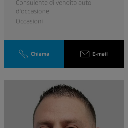
Consulente di vendita auto
d'occasione
Occasioni
Chiama
E-mail