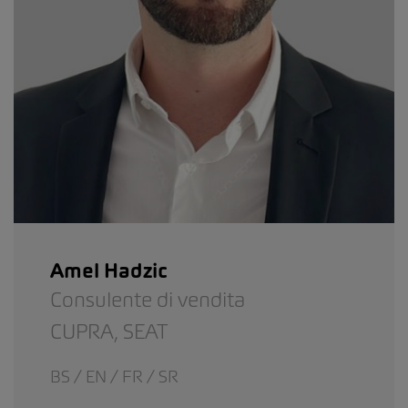
Amel Hadzic
Consulente di vendita
CUPRA,
SEAT
BS / EN / FR / SR