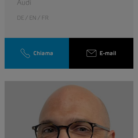
Audi
DE / EN / FR
Chiama
E-mail