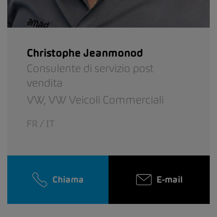
Christophe Jeanmonod
Consulente di servizio post
vendita
VW,
VW Veicoli Commerciali
FR / IT
Chiama
E-mail