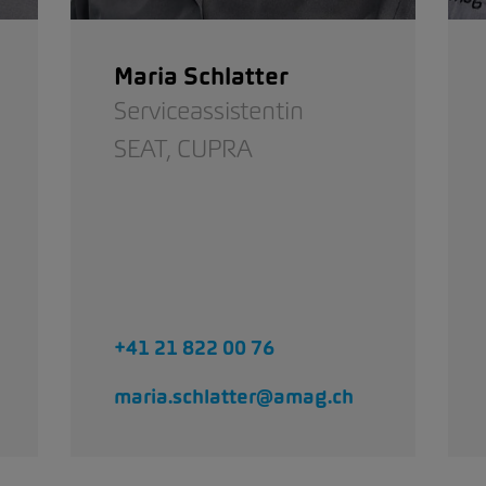
Maria Schlatter
Serviceassistentin
SEAT,
CUPRA
+41 21 822 00 76
maria.schlatter@amag.ch