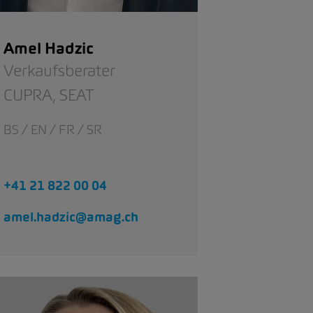
Amel Hadzic
Verkaufsberater
CUPRA,
SEAT
BS / EN / FR / SR
+41 21 822 00 04
amel.hadzic@amag.ch