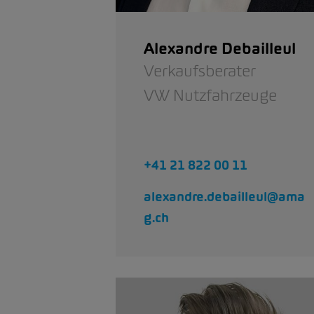
Alexandre Debailleul
Verkaufsberater
VW Nutzfahrzeuge
+41 21 822 00 11
alexandre.debailleul@ama
g.ch