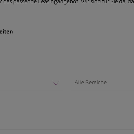
as passende Leasingangebot. Wir sind für Sie da, dam
eiten
Alle Bereiche