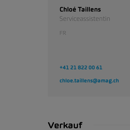
Chloé Taillens
Serviceassistentin
FR
+41 21 822 00 61
chloe.taillens@amag.ch
Verkauf