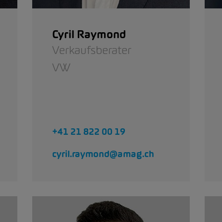
Cyril Raymond
Verkaufsberater
VW
+41 21 822 00 19
cyril.raymond@amag.ch