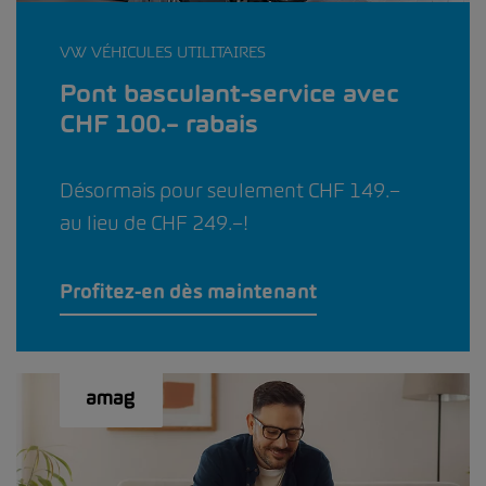
VW VÉHICULES UTILITAIRES
Pont basculant-service avec
CHF 100.– rabais
Désormais pour seulement CHF 149.–
au lieu de CHF 249.–!
Profitez-en dès maintenant