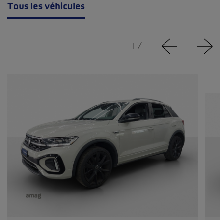
Tous les véhicules
1
/