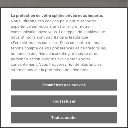
La protection de votre sphère privée nous importe.
Nous utilisons des cookies pour optimiser votre
Vos interlocuteurs VW à Etoy
expérience sur notre site et améliorer notre
communication avec vous. Les types de cookies que
nous utilisons sont décrits dans la rubrique
Volkswagen
«Paramètres des cookies». Dans ce contexte, nous
Vente de voiture
Prendre rendez-vous
tenons compte de vos préférences et ne traitons les
données à des fins de marketing, d’analyse et de
personnalisation qu’après avoir obtenu votre
consentement. Vous trouverez
ici
de plus amples
Essai sur route
informations sur la protection des données.
Contactez-nous
Trouver une voiture
Paramètres des cookies
Tout refuser
Tout accepter