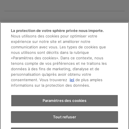
La protection de votre sphère privée nous importe.
Nous utilisons des cookies pour optimiser votre
expérience sur notre site et améliorer notre
communication avec vous. Les types de cookies que
nous utilisons sont décrits dans la rubrique
«Paramètres des cookies». Dans ce contexte, nous
Prendre rendez-vous
tenons compte de vos préférences et ne traitons les
données à des fins de marketing, d’analyse et de
personnalisation qu’après avoir obtenu votre
consentement. Vous trouverez
ici
de plus amples
© 2026 AMAG Automobiles et Moteurs SA
Essai sur route
informations sur la protection des données.
Protection des données
Mentions légales
Trouver une voiture
Paramètres des cookies
Conseil en ligne mentions légales
Directive cookies
Impressum
Tout refuser
Conditions générales
Emplois
CFTS
CGDV