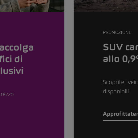
PROMOZIONE
SUV car
accolga
allo 0,
ici di
lusivi
Scoprite i vei
disponibili
prezzo
Approfittate