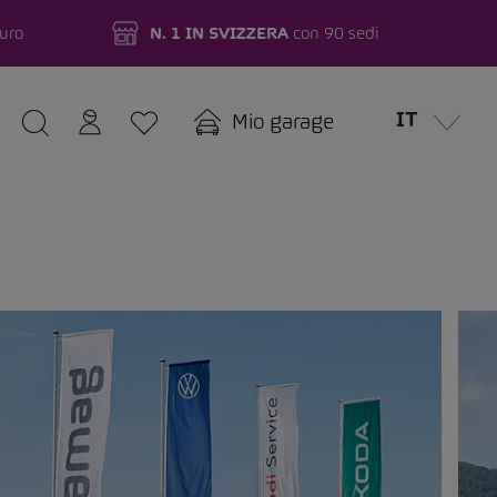
turo
N. 1 IN SVIZZERA
con 90 sedi
IT
Mio garage