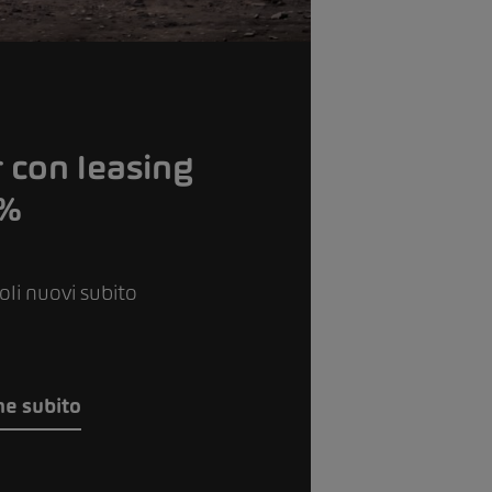
 con leasing
9%
coli nuovi subito
ne subito