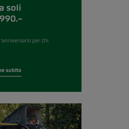
a soli
990.–
l’anniversario per chi
ne subito