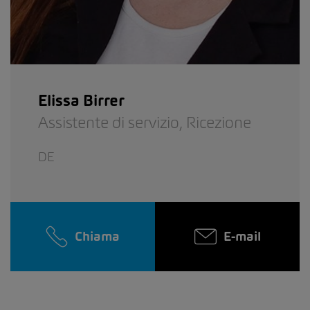
Elissa Birrer
Assistente di servizio,
Ricezione
DE
Chiama
E-mail