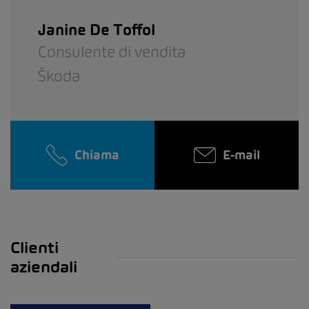
Janine De Toffol
Consulente di vendita
Škoda
Chiama
E-mail
Clienti
aziendali