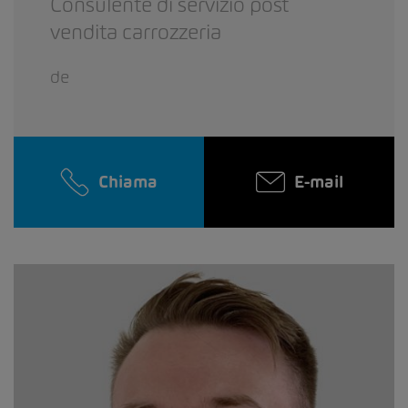
Consulente di servizio post
vendita carrozzeria
de
Chiama
E-mail