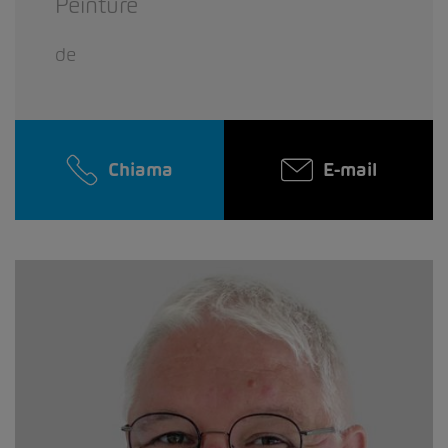
Peinture
de
Chiama
E-mail