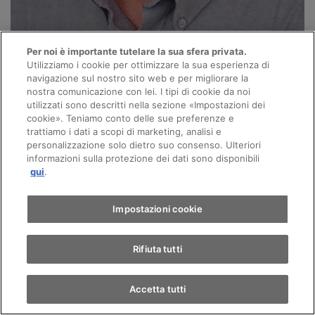
Per noi è importante tutelare la sua sfera privata.
Utilizziamo i cookie per ottimizzare la sua esperienza di
navigazione sul nostro sito web e per migliorare la
nostra comunicazione con lei. I tipi di cookie da noi
utilizzati sono descritti nella sezione «Impostazioni dei
Peter Gübeli
cookie». Teniamo conto delle sue preferenze e
Responsabile ricambi & accessori
trattiamo i dati a scopi di marketing, analisi e
personalizzazione solo dietro suo consenso. Ulteriori
informazioni sulla protezione dei dati sono disponibili
DE
qui
.
Impostazioni cookie
Chiama
E-mail
Rifiuta tutti
Accetta tutti