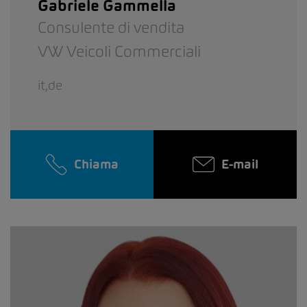
Gabriele Gammella
Consulente di vendita
VW Veicoli Commerciali
it,de
Chiama
E-mail