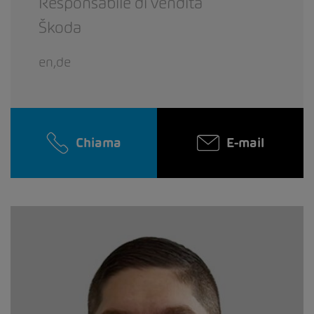
Responsabile di vendita
Škoda
en,de
Chiama
E-mail