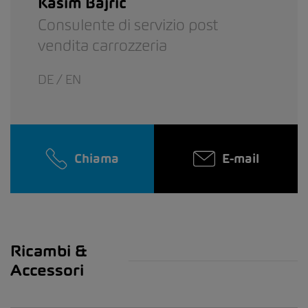
Kasim Bajric
Consulente di servizio post
vendita carrozzeria
DE / EN
Chiama
E-mail
Ricambi &
Accessori