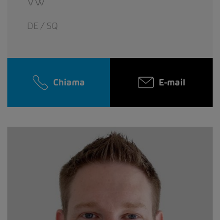
VW
DE / SQ
Chiama
E-mail