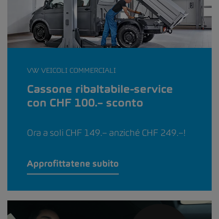
VW VEICOLI COMMERCIALI
Cassone ribaltabile-service
con CHF 100.– sconto
Ora a soli CHF 149.– anziché CHF 249.–!
Approfittatene subito