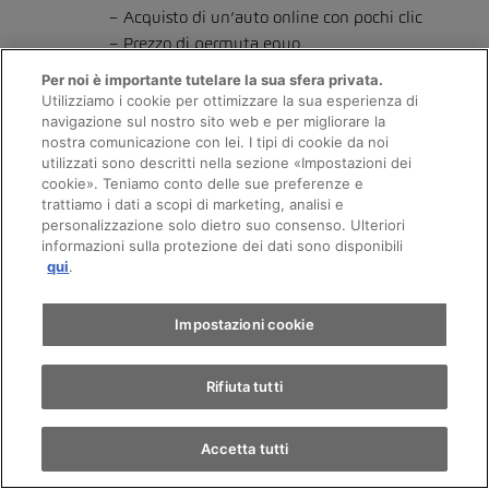
Acquisto di un’auto online con pochi clic
Prezzo di permuta equo
Per noi è importante tutelare la sua sfera privata.
Utilizziamo i cookie per ottimizzare la sua esperienza di
navigazione sul nostro sito web e per migliorare la
Più sicurezza
nostra comunicazione con lei. I tipi di cookie da noi
utilizzati sono descritti nella sezione «Impostazioni dei
Appuntamento
Diritto di scambio di 15 giorni sulle auto
cookie». Teniamo conto delle sue preferenze e
trattiamo i dati a scopi di marketing, analisi e
d’occasione
personalizzazione solo dietro suo consenso. Ulteriori
Controllo qualità
informazioni sulla protezione dei dati sono disponibili
Giro di prova
Min. 12 mesi di garanzia
qui
.
Assicurazione di mobilità Totalmobil
Trova un'auto
Impostazioni cookie
Il servizio migliore
Rifiuta tutti
Soccorso stradale 24h
Accetta tutti
Eccellente qualità di servizio
Finanziamento attraente