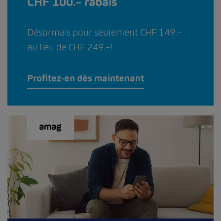
CHF 100.– rabais
Désormais pour seulement CHF 149.–
au lieu de CHF 249.–!
Profitez-en dès maintenant