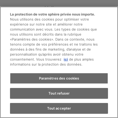
Volkswagen
La protection de votre sphère privée nous importe.
Vente
Nous utilisons des cookies pour optimiser votre
expérience sur notre site et améliorer notre
communication avec vous. Les types de cookies que
nous utilisons sont décrits dans la rubrique
Contactez-nous
«Paramètres des cookies». Dans ce contexte, nous
Prendre rendez-vous
tenons compte de vos préférences et ne traitons les
données à des fins de marketing, d’analyse et de
personnalisation qu’après avoir obtenu votre
consentement. Vous trouverez
ici
de plus amples
Essai sur route
informations sur la protection des données.
Trouver une voiture
Paramètres des cookies
La promesse AMAG
Tout refuser
Tout accepter
Transparence totale