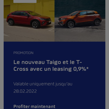
PROMOTION
Le nouveau Taigo et le T-
Cross avec un leasing 0,9%*
Valable uniquement jusqu'au
28.02.2022
Profiter maintenant