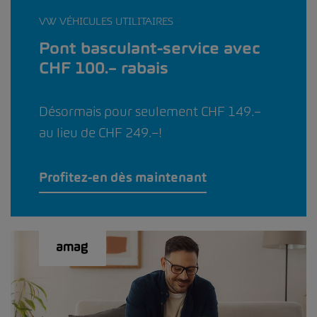
VW VÉHICULES UTILITAIRES
Pont basculant-service avec
CHF 100.– rabais
Désormais pour seulement CHF 149.–
au lieu de CHF 249.–!
Profitez-en dès maintenant