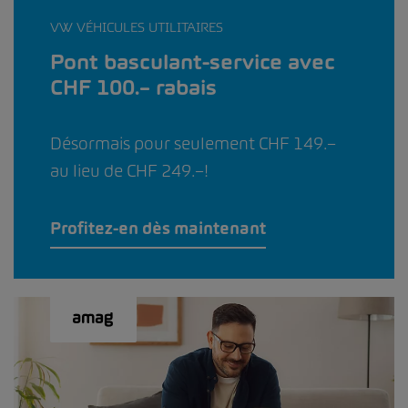
VW VÉHICULES UTILITAIRES
Pont basculant-service avec
CHF 100.– rabais
Désormais pour seulement CHF 149.–
au lieu de CHF 249.–!
Profitez-en dès maintenant