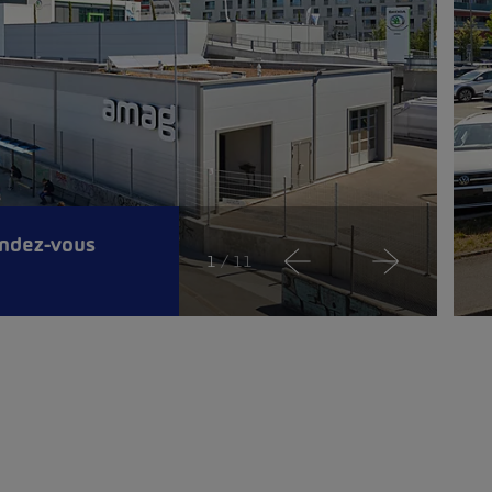
endez-vous
1
/ 11