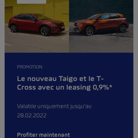
PROMOTION
Le nouveau Taigo et le T-
Cross avec un leasing 0,9%*
Valable uniquement jusqu'au
28.02.2022
Profiter maintenant