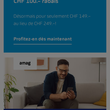
CHF 100.– rabais
Désormais pour seulement CHF 149.–
au lieu de CHF 249.–!
Profitez-en dès maintenant