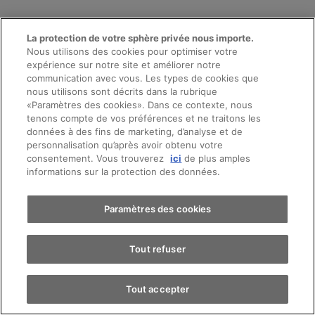
La protection de votre sphère privée nous importe.
NOS MARQUES
Nous utilisons des cookies pour optimiser votre
expérience sur notre site et améliorer notre
Nous sommes à votre
communication avec vous. Les types de cookies que
nous utilisons sont décrits dans la rubrique
disposition pour toute autre
«Paramètres des cookies». Dans ce contexte, nous
Prendre rendez-vous
tenons compte de vos préférences et ne traitons les
question ou pour un essai
données à des fins de marketing, d’analyse et de
personnalisation qu’après avoir obtenu votre
routier.
consentement. Vous trouverez
ici
de plus amples
Essai sur route
informations sur la protection des données.
Trouver une voiture
Paramètres des cookies
1
/
0
Tout refuser
Tout accepter