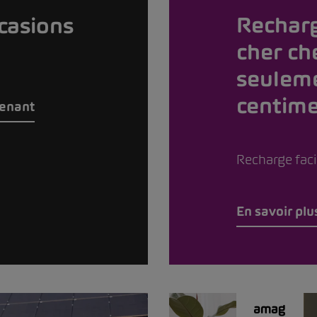
Rechar
casions
cher ch
seulem
centime
tenant
Recharge facil
En savoir plu