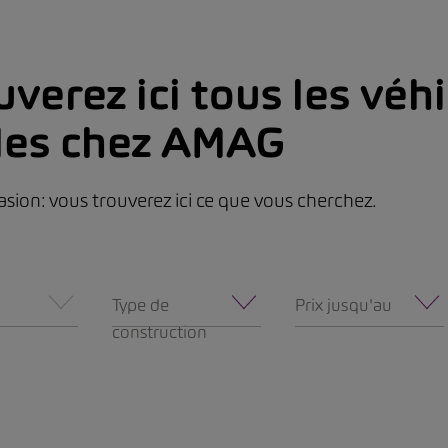
verez ici tous les véh
les chez AMAG
asion: vous trouverez ici ce que vous cherchez.
Type de
Prix jusqu'au
construction