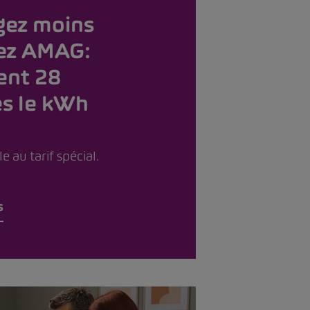
gez moins
ez AMAG:
ent 28
s le kWh
e au tarif spécial.
s