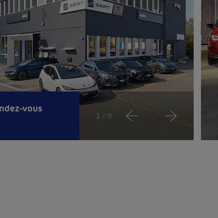
endez-vous
1
/ 8