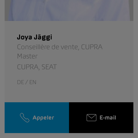
Joya Jäggi
Conseillère de vente,
CUPRA
Master
CUPRA,
SEAT
DE / EN
Appeler
E-mail