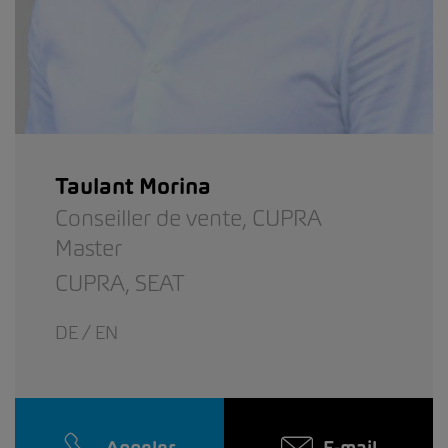
Taulant Morina
Conseiller de vente,
CUPRA
Master
CUPRA,
SEAT
DE / EN
Appeler
E-mail