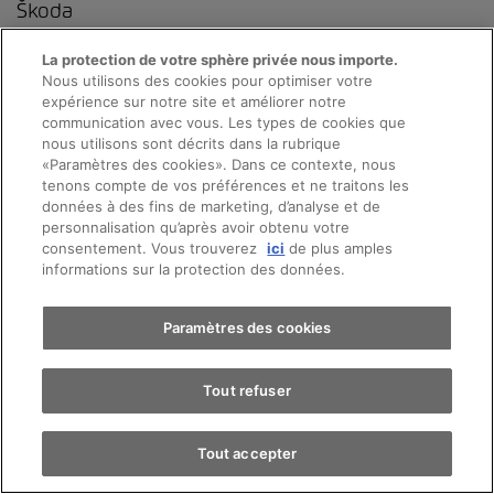
Škoda
La protection de votre sphère privée nous importe.
Nous utilisons des cookies pour optimiser votre
Rheinstrasse 107
expérience sur notre site et améliorer notre
4410
Liestal
communication avec vous. Les types de cookies que
nous utilisons sont décrits dans la rubrique
Contactez-nous
«Paramètres des cookies». Dans ce contexte, nous
Prendre rendez-vous
tenons compte de vos préférences et ne traitons les
données à des fins de marketing, d’analyse et de
personnalisation qu’après avoir obtenu votre
consentement. Vous trouverez
ici
de plus amples
Essai sur route
informations sur la protection des données.
Appeler
Contact
Trouver une voiture
Paramètres des cookies
Tout refuser
Horaires d'ouverture
Tout accepter