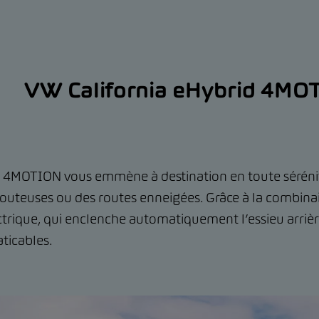
VW California eHybrid 4MO
4MOTION vous emmène à destination en toute sérénité,
louteuses ou des routes enneigées. Grâce à la combinai
trique, qui enclenche automatiquement l’essieu arrière
aticables.