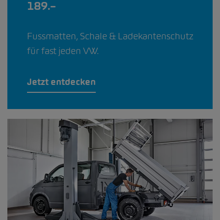
189.–
Fussmatten, Schale & Ladekantenschutz
für fast jeden VW.
Jetzt entdecken