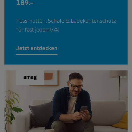
189.–
Fussmatten, Schale & Ladekantenschutz
für fast jeden VW.
Jetzt entdecken