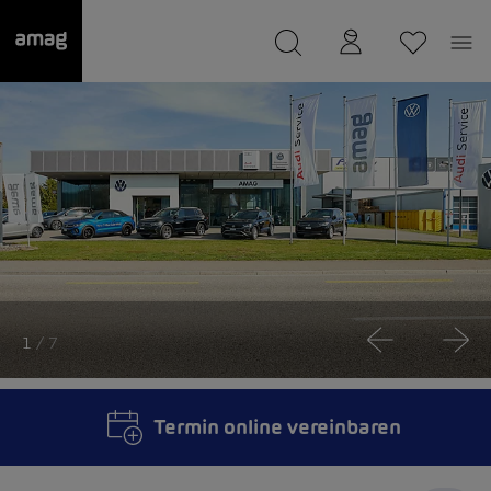
--
wurde als Ihre Garage gespeichert.
1
/ 7
Termin online vereinbaren