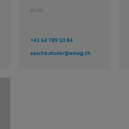
en,de
+41 62 789 10 84
sascha.studer@amag.ch