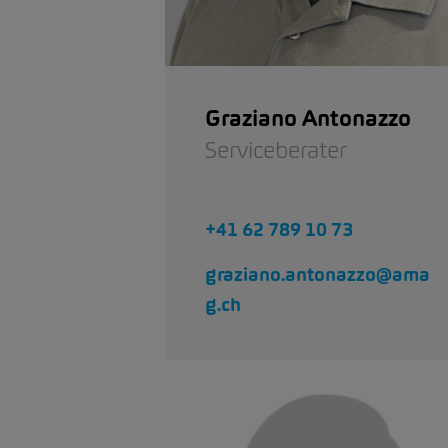
Graziano Antonazzo
Serviceberater
+41 62 789 10 73
graziano.antonazzo@ama
g.ch