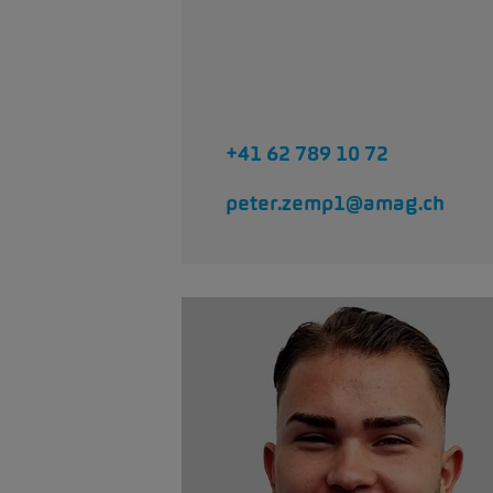
+41 62 789 10 72
peter.zemp1@amag.ch