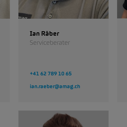
Ian Räber
Serviceberater
+41 62 789 10 65
ian.raeber@amag.ch