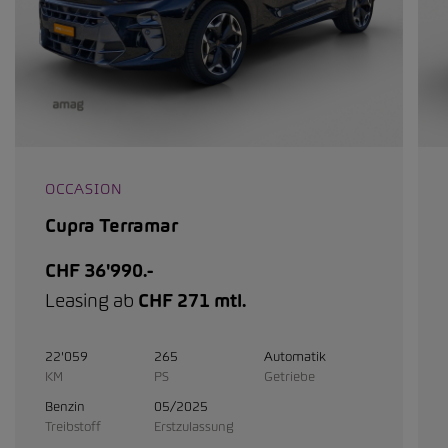
OCCASION
Cupra Terramar
CHF 36'990.-
Leasing ab
CHF 271 mtl.
22'059
265
Automatik
KM
PS
Getriebe
Benzin
05/2025
Treibstoff
Erstzulassung