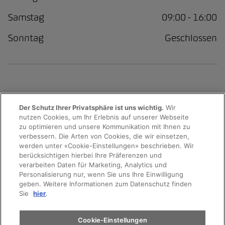
Samstag
09:00 - 16:00
Sonntag
Geschlossen
Der Schutz Ihrer Privatsphäre ist uns wichtig.
Wir
nutzen Cookies, um Ihr Erlebnis auf unserer Webseite
Probefahrt
zu optimieren und unsere Kommunikation mit Ihnen zu
verbessern. Die Arten von Cookies, die wir einsetzen,
werden unter «Cookie-Einstellungen» beschrieben. Wir
Terminvereinbarung
berücksichtigen hierbei Ihre Präferenzen und
verarbeiten Daten für Marketing, Analytics und
Personalisierung nur, wenn Sie uns Ihre Einwilligung
geben. Weitere Informationen zum Datenschutz finden
© 2026 AMAG Automobil und Motoren AG
Auto finden
Sie
hier
.
Datenschutzerklärung
Rechtliche Hinweise
Elektromobilität
Cookie-Einstellungen