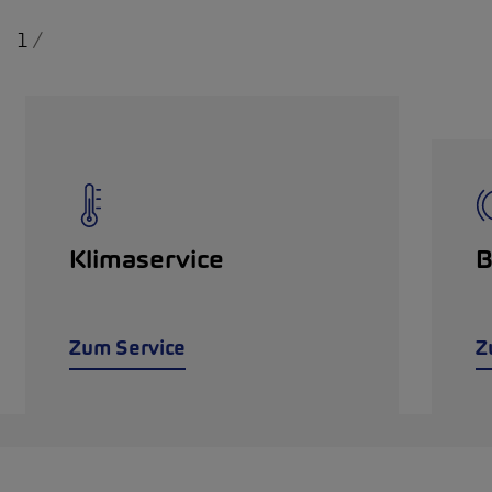
1
/
Klimaservice
B
Zum Service
Z