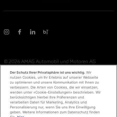
© 2026 AMAG Automobil und Motoren AG
Der Schutz Ihrer Privatsphäre ist uns wichtig.
Wir
nutzen Cookies, um Ihr Erlebnis auf unserer Webseite
Probefahrt
zu optimieren und unsere Kommunikation mit Ihnen zu
Datenschutzerklärung
Rechtliche Hinweise
verbessern. Die Arten von Cookies, die wir einsetzen,
werden unter «Cookie-Einstellungen» beschrieben. Wir
Rechtliche Hinweise Online-Chat
Terminvereinbarung
berücksichtigen hierbei Ihre Präferenzen und
verarbeiten Daten für Marketing, Analytics und
Personalisierung nur, wenn Sie uns Ihre Einwilligung
Cookie-Richtlinie
Impressum
AGB
Jobs
geben. Weitere Informationen zum Datenschutz finden
Auto finden