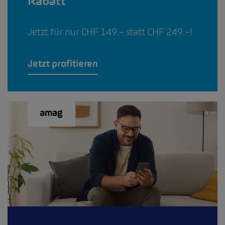
Rabatt
Jetzt für nur CHF 149.– statt CHF 249.–!
Jetzt profitieren