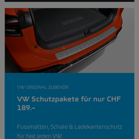
VW ORIGINAL ZUBEHÖR
VW Schutzpakete für nur CHF
189.–
Fussmatten, Schale & Ladekantenschutz
für fast jeden VW.