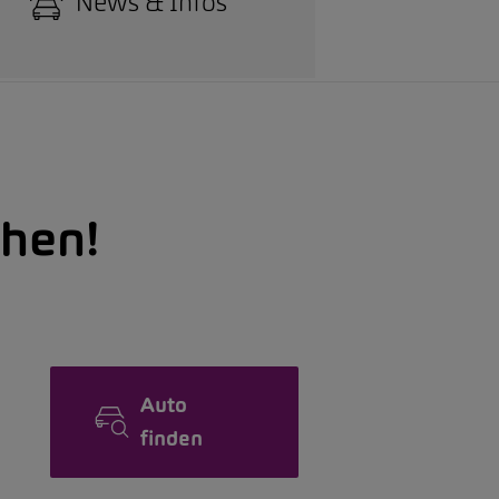
News & Infos
hen!
Auto
finden