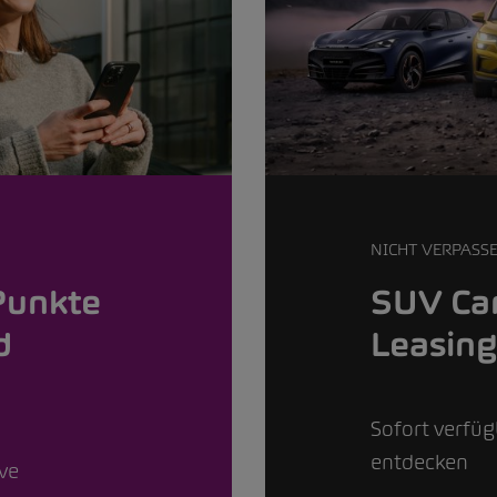
NICHT VERPASS
Punkte
SUV Car
d
Leasin
Sofort verfü
entdecken
ive