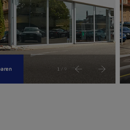
baren
1
/ 9