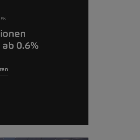
NEN
sionen
 ab 0.6%
eren