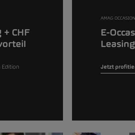
AMAG OCCASIO
g + CHF
E-Occa
vorteil
Leasing
 Edition
Jetzt profiti