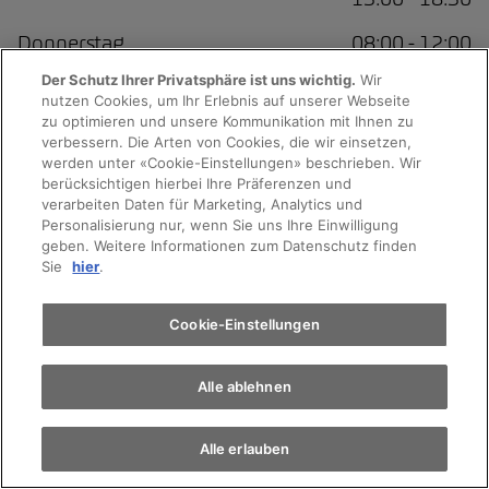
Donnerstag
08:00 - 12:00
13:00 - 18:30
Der Schutz Ihrer Privatsphäre ist uns wichtig.
Wir
nutzen Cookies, um Ihr Erlebnis auf unserer Webseite
Freitag
08:00 - 12:00
Probefahrt
zu optimieren und unsere Kommunikation mit Ihnen zu
13:00 - 18:30
verbessern. Die Arten von Cookies, die wir einsetzen,
werden unter «Cookie-Einstellungen» beschrieben. Wir
Samstag
09:00 - 16:00
Terminvereinbarung
berücksichtigen hierbei Ihre Präferenzen und
verarbeiten Daten für Marketing, Analytics und
Sonntag
Geschlossen
Personalisierung nur, wenn Sie uns Ihre Einwilligung
geben. Weitere Informationen zum Datenschutz finden
Auto finden
Sie
hier
.
Elektromobilität
Cookie-Einstellungen
Kundendienst
Alle ablehnen
Alle erlauben