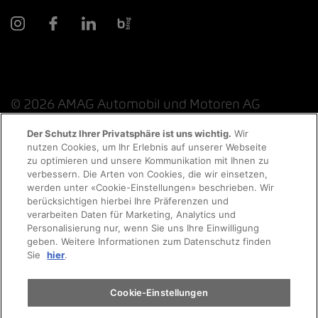
© 2026 AMAG Automobil und Motoren AG
Der Schutz Ihrer Privatsphäre ist uns wichtig.
Wir
nutzen Cookies, um Ihr Erlebnis auf unserer Webseite
Probefahrt
zu optimieren und unsere Kommunikation mit Ihnen zu
Datenschutzerklärung
Rechtliche Hinweise
verbessern. Die Arten von Cookies, die wir einsetzen,
werden unter «Cookie-Einstellungen» beschrieben. Wir
Rechtliche Hinweise Online-Chat
Terminvereinbarung
berücksichtigen hierbei Ihre Präferenzen und
verarbeiten Daten für Marketing, Analytics und
Personalisierung nur, wenn Sie uns Ihre Einwilligung
Cookie-Richtlinie
Impressum
AGB
Jobs
geben. Weitere Informationen zum Datenschutz finden
Auto finden
Sie
hier
.
EKAS
Elektromobilität
Cookie-Einstellungen