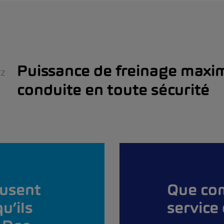
Puissance de freinage maxi
EZ
conduite en toute sécurité
’usent
Que co
u’ils
service