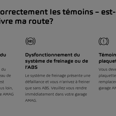
correctement les témoins – est-
ivre ma route?
 du
Dysfonctionnement du
Témoin
système de freinage ou de
plaquet
l’ABS
l du
Vous devez
eau de
Le système de freinage présente une
plaquettes
est
défaillance et vous n’arrivez à freiner
remplacer
us loin,
que sans ABS. Veuillez vous rendre
garage A
age AMAG
immédiatement dans votre garage
AMAG.