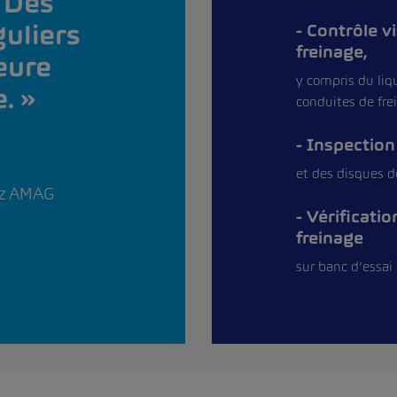
. Des
guliers
Contrôle v
freinage,
leure
y compris du liqu
e.
conduites de fre
Inspection
et des disques d
ez AMAG
Vérificatio
freinage
sur banc d’essai