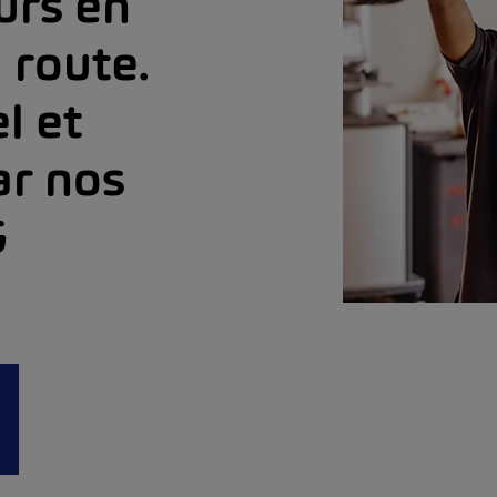
urs en
a route.
l et
ar nos
G