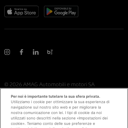
© 2026 AMAG Automobili e motori SA
Per noi è importante tutelare la sua sfera privata.
Utilizziamo i cookie per ottimizzare la sua esperienza di
navigazione sul nostro sito web e per migliorare la
Protezione dei dati
Indicazioni giuridiche
nostra comunicazione con lei. I tipi di cookie da noi
utilizzati sono descritti nella sezione «Impostazioni dei
Consulenza online informazioni legali
Appuntamento
cookie». Teniamo conto delle sue preferenze e