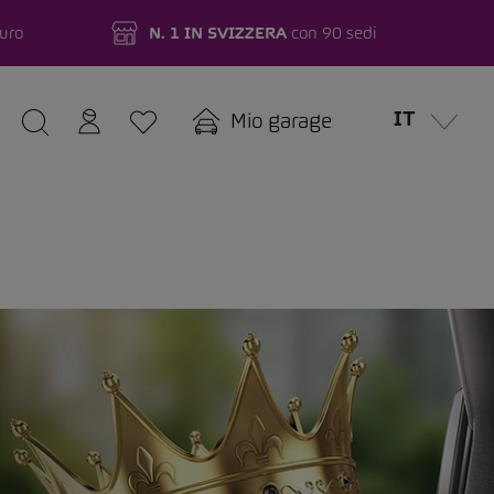
turo
N. 1 IN SVIZZERA
con 90 sedi
IT
Mio garage