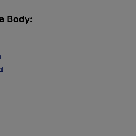
a Body:
l
il