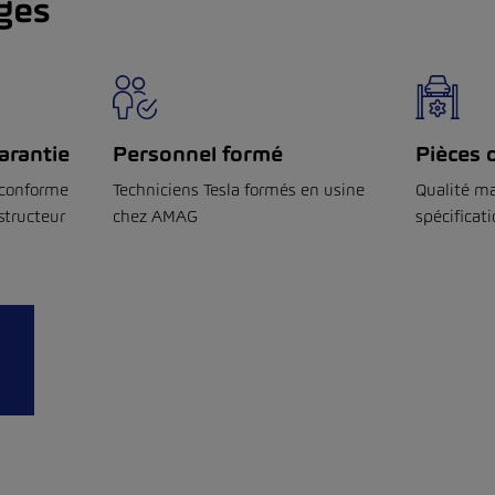
ges
arantie
Personnel formé
Pièces 
 conforme
Techniciens Tesla formés en usine
Qualité m
structeur
chez AMAG
spécificat