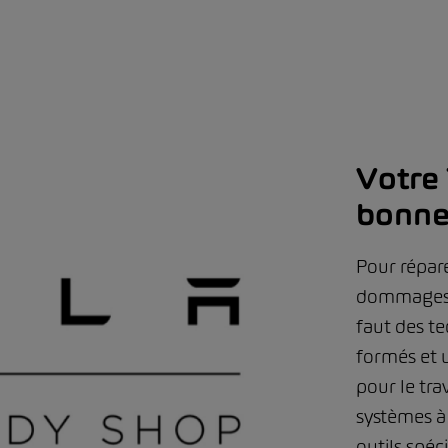
Votre 
bonne
Pour répar
dommages s
faut des t
formés et u
pour le tra
systèmes à
outils spéc